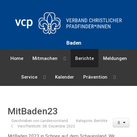
Baden
Home
Mitmachen
Berichte
Meldungen
Service
Kalender
Prävention
MitBaden23
Geschrieben von
Landesvorstand
Kategorie:
Berichte
Veröffentlicht: 08. Dezember 2023
MitBaden 2023 in Schnee auf dem Schauinsland. Wir